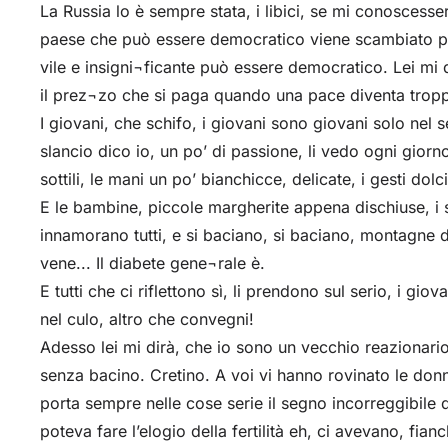
La Russia lo è sempre stata, i libici, se mi conoscesse
paese che può essere democratico viene scambiato p
vile e insigni¬ficante può essere democratico. Lei mi 
il prez¬zo che si paga quando una pace diventa tropp
I giovani, che schifo, i giovani sono giovani solo nel 
slancio dico io, un po’ di passione, li vedo ogni giorno
sottili, le mani un po’ bianchicce, delicate, i gesti dolc
E le bambine, piccole margherite appena dischiuse, i seni
innamorano tutti, e si baciano, si baciano, montagne di
vene... Il diabete gene¬rale è.
E tutti che ci riflettono sì, li prendono sul serio, i gio
nel culo, altro che convegni!
Adesso lei mi dirà, che io sono un vecchio reazionario
senza bacino. Cretino. A voi vi hanno rovinato le donn
porta sempre nelle cose serie il segno incorreggibile 
poteva fare l’elogio della fertilità eh, ci avevano, fia