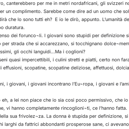
ro, canterebbero per me in metri nordafricani, gli svizzeri n
er un complimento. Sarebbe come dire ad un uomo che sol
dirà che lo sono tutti eh? E io le dirò, appunto. L’umanità 
o duratura.
senso dei forunco¬li. I giovani sono stupidi per definizione
 per strada che si accarezzano, si tocchignano dolce¬mente, s
issimi, gli occhi languidi...Ma i coglioni?
 quasi impercettibili, i culini stretti e piatti, certo non fara
 effusioni, scopatine, scopatine deliziose, affettuosi, dolcia
vani, i giovani, i giovani incontrano l’Eu¬ropa, i giovani e l’am
 eh, a lei non piace che io sia cosi poco permissivo, che io
e, vi hanno completamente rincoglioni¬ti, ce l’hanno fatta. 
della sua frivolez¬za. La donna è stupida per definizione, s
nchi larghi da fattrici abbondanti prosperose sane, ci avevano