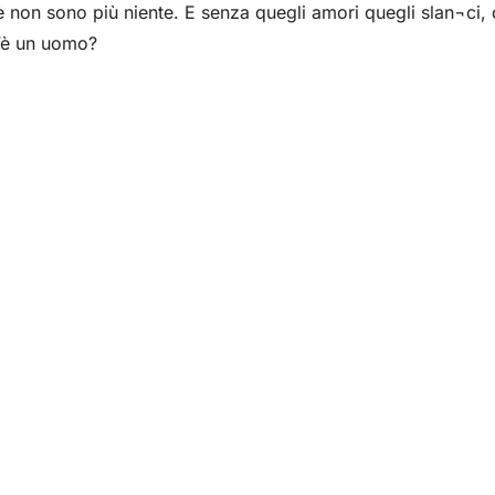
è non sono più niente. E senza quegli amori quegli slan¬ci, q
s’è un uomo?