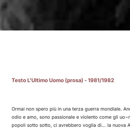
Testo L'Ultimo Uomo (prosa) - 1981/1982
Ormai non spero più in una terza guerra mondiale. Anch
odio e amo, sono passionale e violento come gli uo¬min
popoli sotto sotto, ci avrebbero voglia di... la nuov