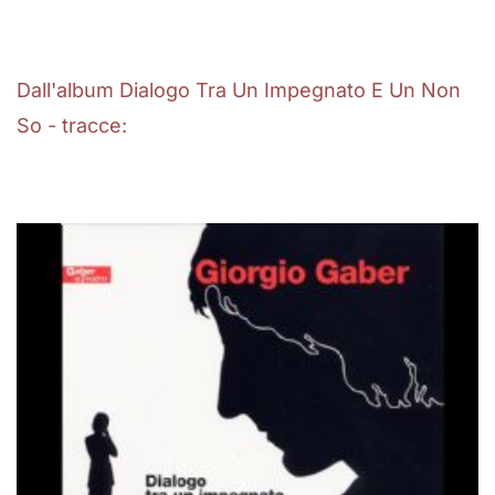
Dall'album Dialogo Tra Un Impegnato E Un Non
So - tracce: