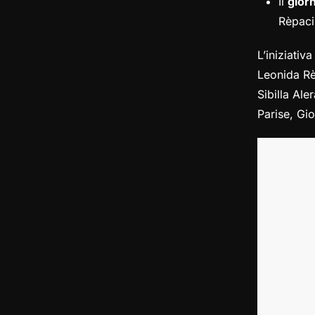
Il
gior
Rèpaci
L’iniziativa
Leonida Rèp
Sibilla Al
Parise, Gi