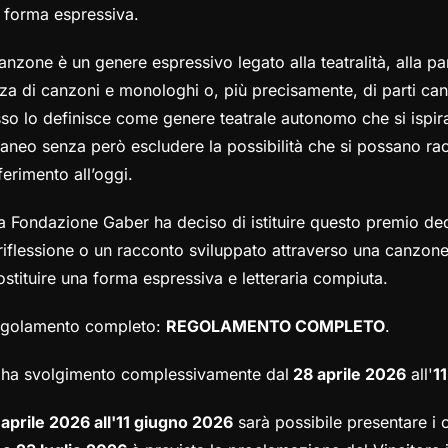
e forma espressiva.
anzone è un genere espressivo legato alla teatralità, alla par
za di canzoni e monologhi o, più precisamente, di parti canta
so lo definisce come genere teatrale autonomo che si ispira
neo senza però escludere la possibilità che si possano rac
ferimento all’oggi.
a Fondazione Gaber ha deciso di istituire questo premio ded
riflessione o un racconto sviluppato attraverso una canzone 
ostituire una forma espressiva e letteraria compiuta.
regolamento completo:
REGOLAMENTO COMPLETO
.
va ha svolgimento complessivamente dal
28 aprile 2026
all'
1
 aprile 2026 all'11 giugno 2026
sarà possibile presentare i 