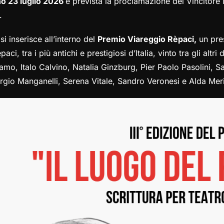
no 23 luglio 2026
è prevista la proclamazione del Vincitore
.
 si inserisce all’interno del
Premio Viareggio Rèpaci,
un pres
aci, tra i più antichi e prestigiosi d’Italia, vinto tra gli a
eramo, Italo Calvino, Natalia Ginzburg, Pier Paolo Pasolini,
orgio Manganelli, Serena Vitale, Sandro Veronesi e Alda Meri