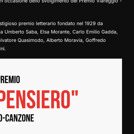
 in occasione dello svolgimento del Premio Viareggio -
tigioso premio letterario fondato nel 1929 da
ltri da Umberto Saba, Elsa Morante, Carlo Emilio Gadda,
 Salvatore Quasimodo, Alberto Moravia, Goffredo
ni.