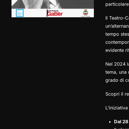
particolar
Il Teatro-C
un’alternan
tempo stes
contempora
evidente ri
Nel 2024 l
tema, una 
grado di c
Scopri il 
L’iniziati
Dal 28