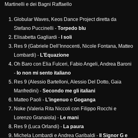
Martinelli e dei Bagni Raffaello
Globular Waves, Keos Dance Project diretta da
Stefano Puccinelli -
Torpedo blu
Elisabetta Gagliardi -
I soli
Res 9 (Gabriele Dell’Innocenti, Nicole Fontana, Matteo
Lombardi) -
L’Equazione
Oh Baro con Elia Fulceri, Fabio Angeli, Andrea Baroni
-
Io non mi sento italiano
Res 9 (Alessio Bartelloni, Alessio Del Dotto, Gaia
Manfredini) -
Secondo me gli italiani
Matteo Paoli -
L’ingenuo
e
Goganga
Noke (Valeria Rita Niccoli con Filippo Rocchi e
Lorenzo Granaiola) -
Le mani
Res 9 (Luca Orlandi) -
La paura
Michela Lombardi e Andrea Garibaldi -
Il Signor G e