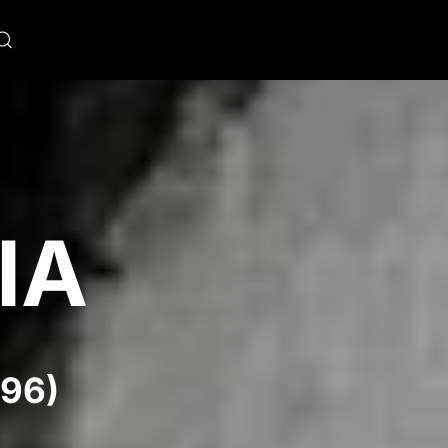
IA
996)